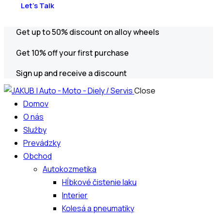
Let’s Talk
Get up to 50% discount on alloy wheels
Get 10% off your first purchase
Sign up and receive a discount
Close
Domov
O nás
Služby
Prevádzky
Obchod
Autokozmetika
Hĺbkové čistenie laku
Interier
Kolesá a pneumatiky