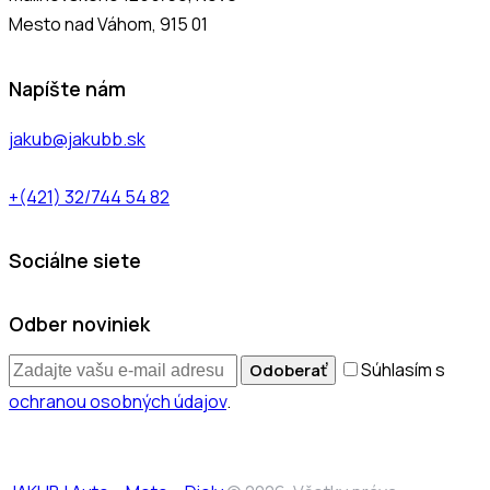
Mesto nad Váhom, 915 01
Napíšte nám
jakub@jakubb.sk
+(421) 32/744 54 82
Sociálne siete
facebook-
instagram
Odber noviniek
1
Súhlasím s
Odoberať
ochranou osobných údajov
.