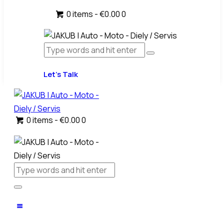
0 items
-
€0.00
0
Let’s Talk
0 items
-
€0.00
0