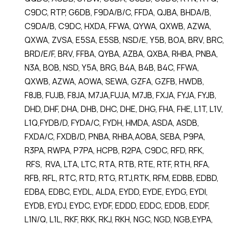
C9DC, RTP, G6DB, F9DA/B/C, FFDA, QJBA, BHDA/B,
C9DA/B, C9DC, HXDA, FFWA, QYWA, QXWB, AZWA,
QXWA, ZVSA, E5SA, E5SB, NSD/E, Y5B, BOA, BRV, BRC,
BRD/E/F, BRV, FFBA, QYBA, AZBA, QXBA, RHBA, PNBA,
N3A, BOB, NSD, Y5A, BRG, B4A, B4B, B4C, FFWA,
QXWB, AZWA, AOWA, SEWA, GZFA, GZFB, HWDB,
F8JB, FUJB, F8JA, M7JA,FUJA, M7JB, FXJA, FYJA, FYJB,
DHD, DHF, DHA, DHB, DHC, DHE, DHG, FHA, FHE, L1T, L1V,
L1Q,FYDB/D, FYDA/C, FYDH, HMDA, ASDA, ASDB,
FXDA/C, FXDB/D, PNBA, RHBA,AOBA, SEBA, P9PA,
R3PA, RWPA, P7PA, HCPB, R2PA, C9DC, RFD, RFK,
RFS, RVA, LTA, LTC, RTA, RTB, RTE, RTF, RTH, RFA,
RFB, RFL, RTC, RTD, RTG, RTJ,RTK, RFM, EDBB, EDBD,
EDBA, EDBC, EYDL, ALDA, EYDD, EYDE, EYDG, EYDI,
EYDB, EYDJ, EYDC, EYDF, EDDD, EDDC, EDDB, EDDF,
L1N/Q, L1L, RKF, RKK, RKJ, RKH, NGC, NGD, NGB,EYPA,