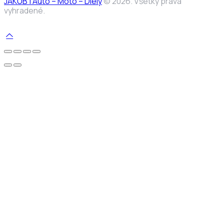
JAKUB | Auto – Moto – Diely
© 2026. Všetky práva
vyhradené.