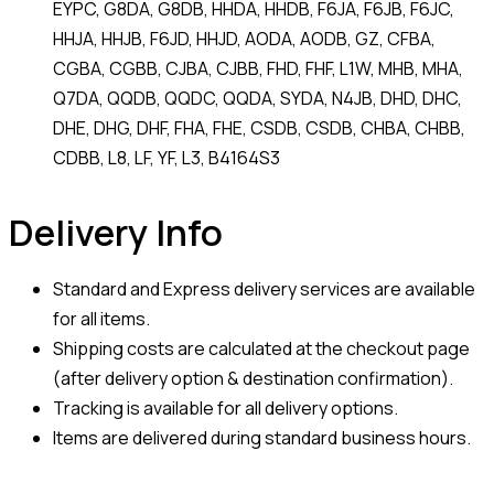
EYPC, G8DA, G8DB, HHDA, HHDB, F6JA, F6JB, F6JC,
HHJA, HHJB, F6JD, HHJD, AODA, AODB, GZ, CFBA,
CGBA, CGBB, CJBA, CJBB, FHD, FHF, L1W, MHB, MHA,
Q7DA, QQDB, QQDC, QQDA, SYDA, N4JB, DHD, DHC,
DHE, DHG, DHF, FHA, FHE, CSDB, CSDB, CHBA, CHBB,
CDBB, L8, LF, YF, L3, B4164S3
Delivery Info
Standard and Express delivery services are available
for all items.
Shipping costs are calculated at the checkout page
(after delivery option & destination confirmation).
Tracking is available for all delivery options.
Items are delivered during standard business hours.