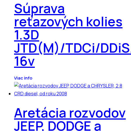
Súprava
reťazových kolies
1.3D
JTD(M)/TDCi/DDiS
16v
Viac info
Aretácia rozvodov
JEEP, DODGE a