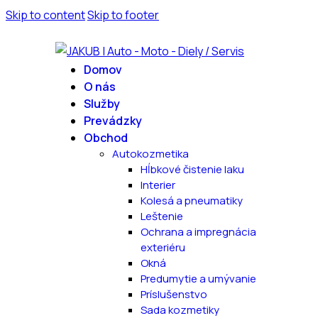
Skip to content
Skip to footer
Domov
O nás
Služby
Prevádzky
Obchod
Autokozmetika
Hĺbkové čistenie laku
Interier
Kolesá a pneumatiky
Leštenie
Ochrana a impregnácia
exteriéru
Okná
Predumytie a umývanie
Príslušenstvo
Sada kozmetiky