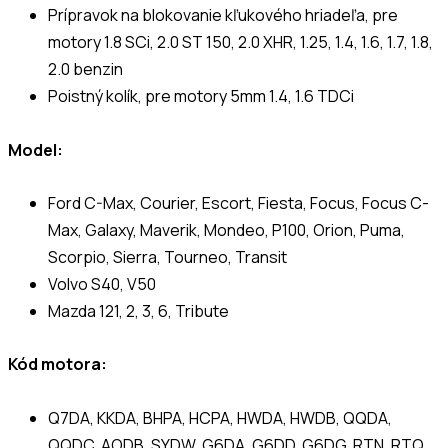
Prípravok na blokovanie kľukového hriadeľa, pre
motory 1.8 SCi, 2.0 ST 150, 2.0 XHR, 1.25, 1.4, 1.6, 1.7, 1.8,
2.0 benzin
Poistný kolík, pre motory 5mm 1.4, 1.6 TDCi
Model:
Ford C-Max, Courier, Escort, Fiesta, Focus, Focus C-
Max, Galaxy, Maverik, Mondeo, P100, Orion, Puma,
Scorpio, Sierra, Tourneo, Transit
Volvo S40, V50
Mazda 121, 2, 3, 6, Tribute
Kód motora:
Q7DA, KKDA, BHPA, HCPA, HWDA, HWDB, QQDA,
QQDC, AODB, SYDW, G6DA, G6DD, G6DG, RTN, RTQ,