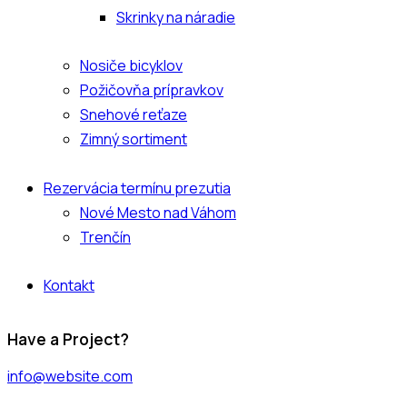
Skrinky na náradie
Nosiče bicyklov
Požičovňa prípravkov
Snehové reťaze
Zimný sortiment
Rezervácia termínu prezutia
Nové Mesto nad Váhom
Trenčín
Kontakt
facebook-
instagram
Have a Project?
1
info@website.com