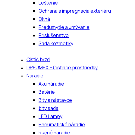
Leštenie
Ochrana a impregnácia exteriéru
Okná
Predumytie a umývanie
Príslušenstvo
Sada kozmetiky
Čistič bŕzd
DREUMEX – Čistiace prostriedky
Náradie
Aku náradie
Batérie
Bity a nástavce
bity sada
LED Lampy
Pneumatické náradie
Ručné náradie