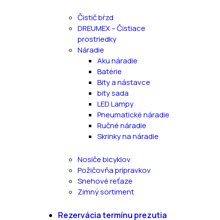
Čistič bŕzd
DREUMEX – Čistiace
prostriedky
Náradie
Aku náradie
Batérie
Bity a nástavce
bity sada
LED Lampy
Pneumatické náradie
Ručné náradie
Skrinky na náradie
Nosiče bicyklov
Požičovňa prípravkov
Snehové reťaze
Zimný sortiment
Rezervácia termínu prezutia