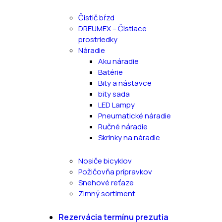
Čistič bŕzd
DREUMEX – Čistiace
prostriedky
Náradie
Aku náradie
Batérie
Bity a nástavce
bity sada
LED Lampy
Pneumatické náradie
Ručné náradie
Skrinky na náradie
Nosiče bicyklov
Požičovňa prípravkov
Snehové reťaze
Zimný sortiment
Rezervácia termínu prezutia