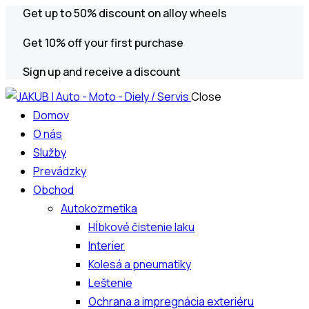
Get up to 50% discount on alloy wheels
Get 10% off your first purchase
Sign up and receive a discount
Close
Domov
O nás
Služby
Prevádzky
Obchod
Autokozmetika
Hĺbkové čistenie laku
Interier
Kolesá a pneumatiky
Leštenie
Ochrana a impregnácia exteriéru