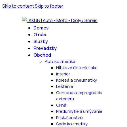
Skip to content
Skip to footer
Domov
O nás
Služby
Prevádzky
Obchod
Autokozmetika
Hĺbkové čistenie laku
Interier
Kolesá a pneumatiky
Leštenie
Ochrana a impregnácia
exteriéru
Okná
Predumytie a umývanie
Príslušenstvo
Sada kozmetiky