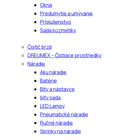
Okná
Predumytie a umývanie
Príslušenstvo
Sada kozmetiky
Čistič bŕzd
DREUMEX – Čistiace prostriedky
Náradie
Aku náradie
Batérie
Bity a nástavce
bity sada
LED Lampy
Pneumatické náradie
Ručné náradie
Skrinky na náradie