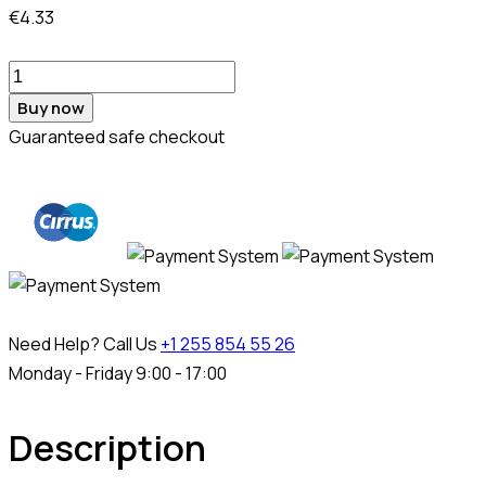
€
4.33
množstvo
Adaptér
Buy now
3/8″
Guaranteed safe checkout
(9,5
mm)
typ
„T“
s
rukoväťou
Need Help? Call Us
+1 255 854 55 26
Monday - Friday 9:00 - 17:00
Description