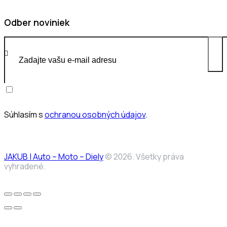
facebook-
instagram
Odber noviniek
1
Odob
Súhlasím s
ochranou osobných údajov
.
JAKUB | Auto – Moto – Diely
© 2026. Všetky práva
vyhradené.