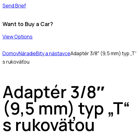
Send Brief
Want to Buy a Car?
View Options
Domov
Náradie
Bity a nástavce
Adaptér 3/8″ (9,5 mm) typ „T“
s rukoväťou
Adaptér 3/8″
(9,5 mm) typ „T“
s rukoväťou