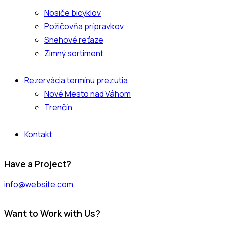
Nosiče bicyklov
Požičovňa prípravkov
Snehové reťaze
Zimný sortiment
Rezervácia termínu prezutia
Nové Mesto nad Váhom
Trenčín
Kontakt
facebook-
instagram
Have a Project?
1
info@website.com
Want to Work with Us?