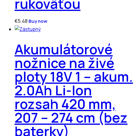
rukoväťou
€
5.48
Buy now
Akumulátorové
nožnice na živé
ploty 18V 1 – akum.
2.0Ah Li-Ion
rozsah 420 mm,
207 – 274 cm (bez
baterky)