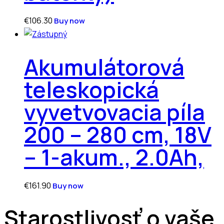
€
106.30
Buy now
Akumulátorová
teleskopická
vyvetvovacia píla
200 – 280 cm, 18V
– 1-akum., 2.0Ah,
€
161.90
Buy now
Starostlivosť o vaše